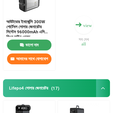
আউটডোর ইমার্জেন্সি 300W
view
পোর্টেবল সোলার জেনারেটর
সিস্টেম 96000mAh এসি
পিওর সাইন ওয়েভ
সব দেখ
all
ভালো দাম
আমাদের সাথে যোগাযোগ
করুন
Lifepo4 সোলার জেনারেটর
(17)