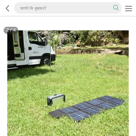
2
/
4