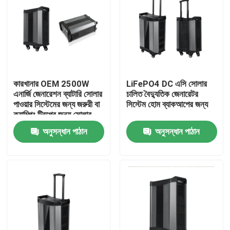
কারখানার OEM 2500W
LiFePO4 DC এসি সোলার
এনার্জি জেনারেশন ব্যাটারি সোলার
চালিত বৈদ্যুতিক জেনারেটর
পাওয়ার সিস্টেমের জন্য জরুরী বা
সিস্টেম হোম ব্যাকআপের জন্য
ক্যাম্পিং ট্রিপের জন্য সোলার
প্যানেল ব্যাটারি
অনুসন্ধান পাঠান
অনুসন্ধান পাঠান
বাড়ি
পণ্য
আমাদের সম্পর্কে