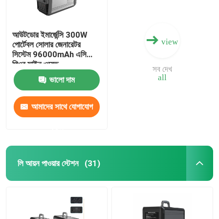
আউটডোর ইমার্জেন্সি 300W
view
পোর্টেবল সোলার জেনারেটর
সিস্টেম 96000mAh এসি
পিওর সাইন ওয়েভ
সব দেখ
all
ভালো দাম
আমাদের সাথে যোগাযোগ
করুন
লি আয়ন পাওয়ার স্টেশন
(31)