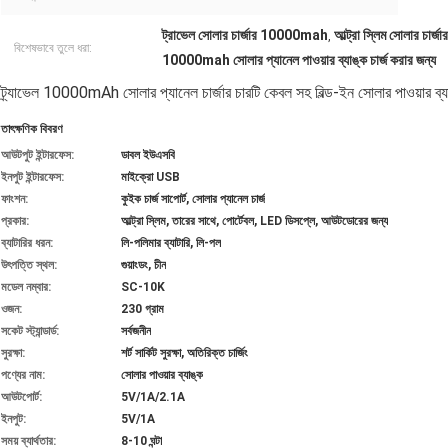
ট্রাভেল সোলার চার্জার 10000mah
আল্ট্রা স্লিম সোলার চা
,
বিশেষভাবে তুলে ধরা:
10000mah সোলার প্যানেল পাওয়ার ব্যাঙ্ক চার্জ করার জন্য
ট্র্যাভেল 10000mAh সোলার প্যানেল চার্জার চারটি কেবল সহ বিল্ড-ইন সোলার পাওয়ার ব্
তাৎক্ষণিক বিবরণ
আউটপুট ইন্টারফেস:
ডাবল ইউএসবি
ইনপুট ইন্টারফেস:
মাইক্রো USB
ফাংশন:
কুইক চার্জ সাপোর্ট, সোলার প্যানেল চার্জ
প্রকার:
আল্ট্রা স্লিম, তারের সাথে, পোর্টেবল, LED ডিসপ্লে, আউটডোরের জন্য
ব্যাটারির ধরন:
লি-পলিমার ব্যাটারি, লি-পল
উৎপত্তি স্থল:
গুয়াংডং, চীন
মডেল নম্বার:
SC-10K
ওজন:
230 গ্রাম
সকেট স্ট্যান্ডার্ড:
সর্বজনীন
সুরক্ষা:
শর্ট সার্কিট সুরক্ষা, অতিরিক্ত চার্জিং
পণ্যের নাম:
সোলার পাওয়ার ব্যাঙ্ক
আউটপোর্ট:
5V/1A/2.1A
ইনপুট:
5V/1A
সময় ব্যার্থতার:
8-10 ঘন্টা