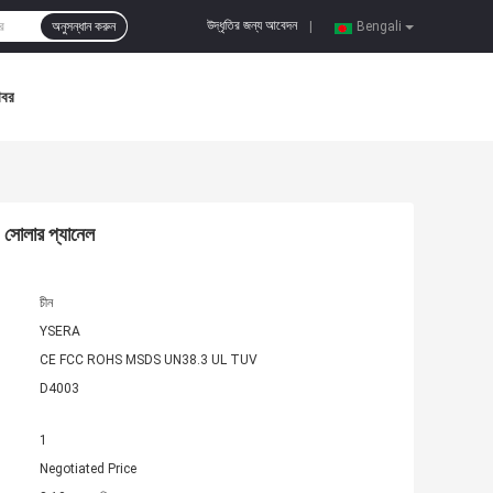
উদ্ধৃতির জন্য আবেদন
অনুসন্ধান করুন
|
Bengali
খবর
h সোলার প্যানেল
চীন
YSERA
CE FCC ROHS MSDS UN38.3 UL TUV
D4003
1
Negotiated Price