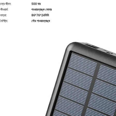
চক্র জীবন:
500 বার
কীওয়ার্ড:
পাওয়ারব্যাঙ্ক সোলার
মাত্রা:
86*76*24মিমি
বৈশিষ্ট্য:
সৌর পাওয়ারব্যাঙ্ক