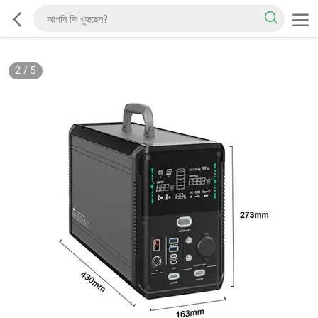
2
/
5