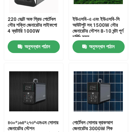
কারখানা ভ্রমণ
220 ভোল্ট অফ গ্রিড পোর্টেবল
ইউএসবি-এ এবং ইউএসবি-সি
সৌর শক্তি জেনারেটর লাইফপো
আউটপুট সহ 1500W সৌর
4 ব্যাটারি 1000W
জেনারেটর স্টেশন 8-10 ঘন্টা পূর্ণ
মান নিয়ন্ত্রণ
চার্জিং সময়
অনুসন্ধান পাঠান
অনুসন্ধান পাঠান
আমাদের সাথে যোগাযোগ করুন
খবর
সোলার জেনারেটর স্টেশন
পোর্টেবল পাওয়ার স্টেশন জেনারেটর
৪৩০*১৬৪*২৭৩*এমএম সোলার
পোর্টেবল সোলার ব্যাকআপ
জেনারেটর স্টেশন
জেনারেটর 3000W পিক
সোলার প্যানেল জেনারেটর