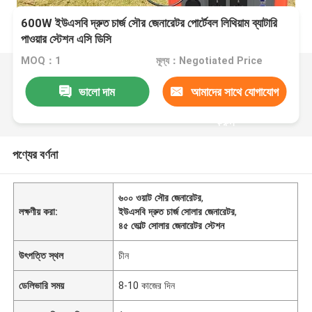
600W ইউএসবি দ্রুত চার্জ সৌর জেনারেটর পোর্টেবল লিথিয়াম ব্যাটারি
পাওয়ার স্টেশন এসি ডিসি
MOQ：1
মূল্য：Negotiated Price
ভালো দাম
আমাদের সাথে যোগাযোগ
করুন
পণ্যের বর্ণনা
৬০০ ওয়াট সৌর জেনারেটর
,
লক্ষণীয় করা:
ইউএসবি দ্রুত চার্জ সোলার জেনারেটর
,
৪৫ ভোল্ট সোলার জেনারেটর স্টেশন
উৎপত্তি স্থল
চীন
ডেলিভারি সময়
8-10 কাজের দিন