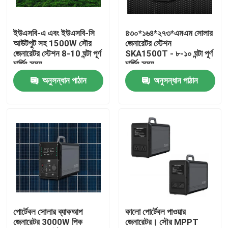
কারখানা ভ্রমণ
ইউএসবি-এ এবং ইউএসবি-সি
৪৩০*১৬৪*২৭৩*এমএম সোলার
আউটপুট সহ 1500W সৌর
জেনারেটর স্টেশন
জেনারেটর স্টেশন 8-10 ঘন্টা পূর্ণ
SKA1500T - ৮-১০ ঘন্টা পূর্ণ
মান নিয়ন্ত্রণ
চার্জিং সময়
চার্জিং সময়
অনুসন্ধান পাঠান
অনুসন্ধান পাঠান
আমাদের সাথে যোগাযোগ করুন
খবর
সোলার জেনারেটর স্টেশন
পোর্টেবল পাওয়ার স্টেশন জেনারেটর
পোর্টেবল সোলার ব্যাকআপ
কালো পোর্টেবল পাওয়ার
জেনারেটর 3000W পিক
জেনারেটর। সৌর MPPT
সোলার প্যানেল জেনারেটর