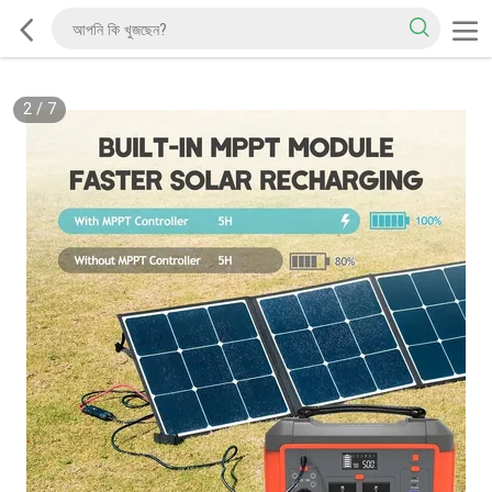
2
/
7