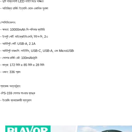
- দুটি শক্তিশালী LED লাইট দিয়ে সজ্জিত
- অতিরিক্ত চার্জিং ইত্যাদি থেকে একাধিক সুরক্ষা
স্পেসিফিকেশন:
- ক্ষমতা: 10000mAh লি-পলিমার ব্যাটারি
- ইনপুট পোর্ট: মাইক্রোইউএসবি, টাইপ-সি, 2এ
- আউটপুট পোর্ট: USB-A, 2.1A
- আউটপুট তারগুলি: লাইটনিং, USB-C, USB-A, এবং MicroUSB৷
- সোলার চার্জিং রেট: 100mAh/ঘন্টা
- মাত্রা: 172 মিমি x 85 মিমি x 28 মিমি
- ওজন: 336 গ্রাম
প্যাকেজ অন্তর্ভুক্ত:
-PS-159 সোলার পাওয়ার ব্যাঙ্ক
- ইংরেজি ব্যবহারকারী ম্যানুয়াল