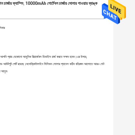
র্জার ক্যাম্পিং
10000mAh পোর্টেবল চার্জার সোলার পাওয়ার ব্যাঙ্ক
,
িমার
 আপনি প্রায় যেকোনো আধুনিক রিচার্জেবল ডিভাইস চার্জ করতে সক্ষম হবেন।এর উপরে,
্পিড আউটপুট পোর্ট রয়েছে।মনোক্রিস্টালাইন সিলিকন সোলার প্যানেল কঠিন বহিরঙ্গন আলোতে আরও সেট
ো আনুন৷