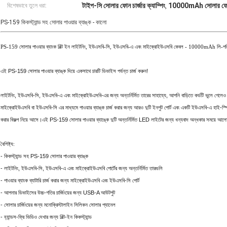
টাইপ-সি সোলার ফোন চার্জার ক্যাম্পিং
10000mAh সোলার ফোন চা
বিশেষভাবে তুলে ধরা:
,
PS-159 কিকস্ট্যান্ড সহ সোলার পাওয়ার ব্যাঙ্ক - কালো
PS-159 সোলার পাওয়ার ব্যাংক বিল্ট ইন লাইটনিং, ইউএসবি-সি, ইউএসবি-এ এবং মাইক্রোইউএসবি কেবল - 10000mAh লি-পল
এই PS-159 সোলার পাওয়ার ব্যাঙ্ক দিয়ে একসাথে চারটি ডিভাইস পর্যন্ত চার্জ করুন!
লাইটনিং, ইউএসবি-সি, ইউএসবি-এ এবং মাইক্রোইউএসবি-এর জন্য অন্তর্নির্মিত তারের সাহায্যে, আপনি বাড়িতে কর্ডটি ভুলে গেলেও
মাইক্রোইউএসবি বা ইউএসবি-সি এর মাধ্যমে পাওয়ার ব্যাঙ্ক চার্জ করার জন্য আরও দুটি ইনপুট পোর্ট এবং একটি ইউএসবি-এ হাই-স
করার বিকল্প নিয়ে আসে।এই PS-159 সোলার পাওয়ার ব্যাঙ্কে দুটি অন্তর্নির্মিত LED লাইটের জন্য ধন্যবাদ অন্ধকার সময়ে আল
বৈশিষ্ট্য:
- কিকস্ট্যান্ড সহ PS-159 সোলার পাওয়ার ব্যাঙ্ক
- লাইটনিং, ইউএসবি-সি, ইউএসবি-এ এবং মাইক্রোইউএসবি পোর্টের জন্য অন্তর্নির্মিত তারগুলি
- পাওয়ার ব্যাংক ব্যাটারি চার্জ করার জন্য মাইক্রোইউএসবি এবং ইউএসবি-সি পোর্ট
- আপনার ডিভাইসের উচ্চ-গতির চার্জিংয়ের জন্য USB-A আউটপুট
- সোলার চার্জিংয়ের জন্য মনোক্রিস্টালাইন সিলিকন সোলার প্যানেল
- হ্যান্ডস-ফ্রি ভিডিও দেখার জন্য বিল্ট-ইন কিকস্ট্যান্ড