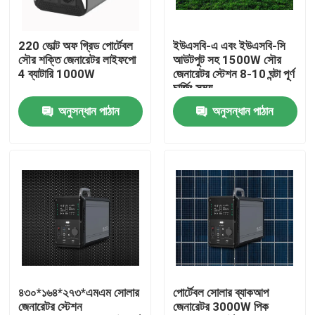
কারখানা ভ্রমণ
220 ভোল্ট অফ গ্রিড পোর্টেবল
ইউএসবি-এ এবং ইউএসবি-সি
সৌর শক্তি জেনারেটর লাইফপো
আউটপুট সহ 1500W সৌর
4 ব্যাটারি 1000W
জেনারেটর স্টেশন 8-10 ঘন্টা পূর্ণ
মান নিয়ন্ত্রণ
চার্জিং সময়
অনুসন্ধান পাঠান
অনুসন্ধান পাঠান
আমাদের সাথে যোগাযোগ করুন
খবর
সোলার জেনারেটর স্টেশন
পোর্টেবল পাওয়ার স্টেশন জেনারেটর
৪৩০*১৬৪*২৭৩*এমএম সোলার
পোর্টেবল সোলার ব্যাকআপ
জেনারেটর স্টেশন
জেনারেটর 3000W পিক
সোলার প্যানেল জেনারেটর