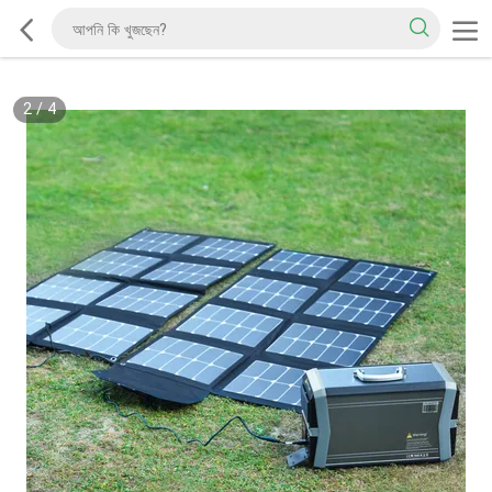
2
/
4