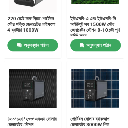
কারখানা ভ্রমণ
220 ভোল্ট অফ গ্রিড পোর্টেবল
ইউএসবি-এ এবং ইউএসবি-সি
সৌর শক্তি জেনারেটর লাইফপো
আউটপুট সহ 1500W সৌর
4 ব্যাটারি 1000W
জেনারেটর স্টেশন 8-10 ঘন্টা পূর্ণ
মান নিয়ন্ত্রণ
চার্জিং সময়
অনুসন্ধান পাঠান
অনুসন্ধান পাঠান
আমাদের সাথে যোগাযোগ করুন
খবর
সোলার জেনারেটর স্টেশন
পোর্টেবল পাওয়ার স্টেশন জেনারেটর
৪৩০*১৬৪*২৭৩*এমএম সোলার
পোর্টেবল সোলার ব্যাকআপ
জেনারেটর স্টেশন
জেনারেটর 3000W পিক
সোলার প্যানেল জেনারেটর