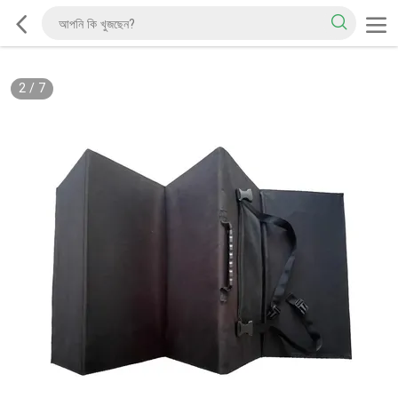
2
/
7