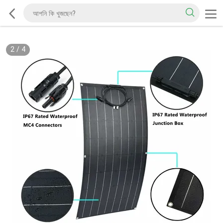
2
/
4