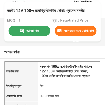
নমনীয় 12V 100w মনোক্রিস্টালাইন সোলার প্যানেল নমনীয়
MOQ：1
মূল্য：Negotiated Price
ভালো দাম
আমাদের সাথে যোগাযোগ
করুন
পণ্যের বর্ণনা
নমনযোগ্য 100w মনোক্রিস্টালাইন সৌর প্যানেল
,
লক্ষণীয় করা:
12V 100w মনোক্রিস্টালাইন সৌর প্যানেল
,
100w নমনীয় মনোক্রিস্টালাইন সোলার প্যানেল
উৎপত্তি স্থল
চীন
ডেলিভারি সময়
8-10 কাজের দিন