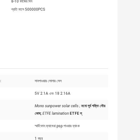
8-10 কাজের দিন
প্রতি মাসে 500000PCS
:
সানপাওয়ার সোলার সেল
5V 2.1A এবং 18 2.16A
Mono sunpower solar cells ;
মনো সূর্য শক্তি সৌর
কোষ;
ETFE lamination
ETFE ল্
স্মার্টফোন.ক্যামেরা.psp.পাওয়ার ব্যাংক
1 বছর