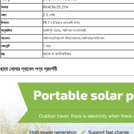
আকার
R64CM/25.2ইঞ্চি
ওজন
2.5 কেজি
উপাদান
PET+ EVA+ জলরোধী কাপড়
আনুষাঙ্গিক
আউটপুট তারের, স্মার্টফোন সংযোগকারী
আবেদন:
স্মার্টফোন/ট্যাবলেট পিসি/স্যামসাং/আইপ্যাড/আইফোন
ওয়ারেন্টি
1 বছর
রঙ
কালো বা কাস্টমাইজড
ছাতা সোলার প্যানেল
পণ্য প্রদর্শনী