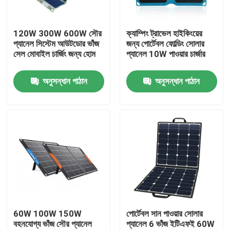
কারখানা ভ্রমণ
120W 300W 600W সৌর
ক্যাম্পিং ট্রাভেল হাইকিংয়ের
প্যানেল সিস্টেম আউটডোর ভাঁজ
জন্য পোর্টেবল ফোল্ডিং সোলার
সেল মোবাইল চার্জিং জন্য হোম
প্যানেল 10W পাওয়ার চার্জার
মান নিয়ন্ত্রণ
অনুসন্ধান পাঠান
অনুসন্ধান পাঠান
আমাদের সাথে যোগাযোগ করুন
খবর
সোলার জেনারেটর স্টেশন
পোর্টেবল পাওয়ার স্টেশন জেনারেটর
60W 100W 150W
পোর্টেবল সান পাওয়ার সোলার
বহনযোগ্য ভাঁজ সৌর প্যানেল
প্যানেল 6 ভাঁজ ইটিএফই 60W
সোলার প্যানেল জেনারেটর