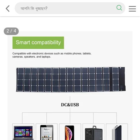
2
/
4