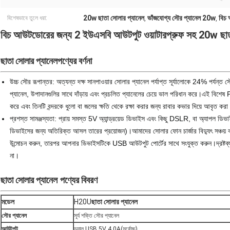
20w ছাতা সোলার প্যানেল
ভাঁজযোগ্য সৌর প্যানেল 20w
বিচ 
বিশেষভাবে তুলে ধরা:
,
,
বিচ আউটডোরের জন্য 2 ইউএসবি আউটপুট ওয়াটারপ্রুফ সহ 20w ছাতা 
ছাতা সোলার প্যানেল
পণ্যের বর্ণনা
উচ্চ সৌর রূপান্তর: অত্যন্ত দক্ষ সানপাওয়ার সোলার প্যানেল পর্যাপ্ত সূর্যালোকে 24% পর্যন্ত 
প্যানেল, উপাদানগুলির সাথে দাঁড়ায় এবং প্রচলিত প্যানেলের চেয়ে ভাল পরিধান করে।এই বিশেষ PET
করে এবং তিনটি বন্দরকে ধুলো বা জলের ক্ষতি থেকে রক্ষা করার জন্য রাবার কভার দিয়ে আবৃত করা
প্রশস্ত সামঞ্জস্যতা: প্রায় সমস্ত 5V অ্যান্ড্রয়েড ডিভাইস এবং কিছু DSLR, বা অ্যাপল ডিভ
ডিভাইসের জন্য অতিরিক্ত আসল তারের প্রয়োজন)।আমাদের সোলার ফোন চার্জার বিদ্যুৎ সঞ্চয় ক
উন্মোচন করুন, তারপর আপনার ডিভাইসটিকে USB আউটপুট পোর্টের সাথে সংযুক্ত করুন।দ্রষ্টব্য:
না।
ছাতা সোলার প্যানেল
পণ্যের বিবরণ
মডেল
H20U
ছাতা সোলার প্যানেল
সৌর প্যানেল
সূর্য শক্তি সৌর প্যানেল
আউটপুট
ডুয়াল USB 5V 4.0A(সর্বোচ্চ)