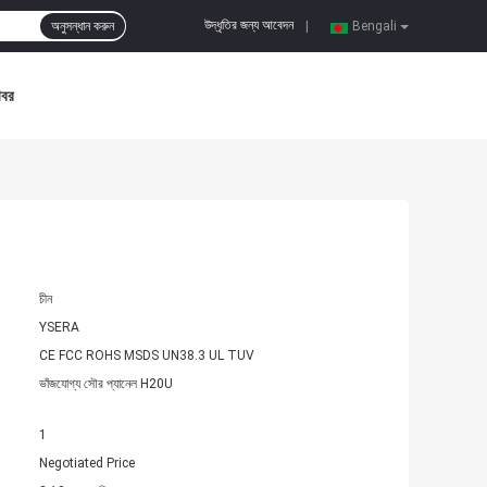
উদ্ধৃতির জন্য আবেদন
অনুসন্ধান করুন
|
Bengali
খবর
চীন
YSERA
CE FCC ROHS MSDS UN38.3 UL TUV
ভাঁজযোগ্য সৌর প্যানেল H20U
1
Negotiated Price