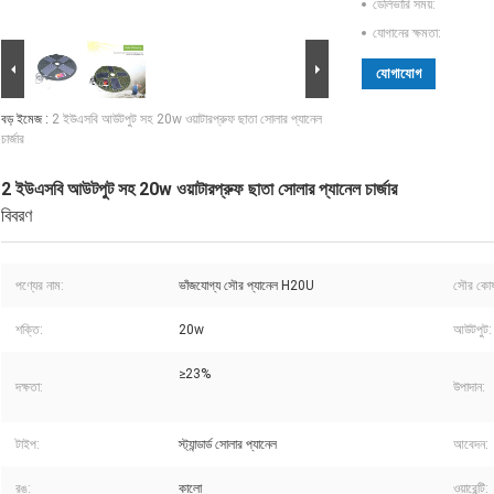
ডেলিভারি সময়:
যোগানের ক্ষমতা:
যোগাযোগ
বড় ইমেজ :
2 ইউএসবি আউটপুট সহ 20w ওয়াটারপ্রুফ ছাতা সোলার প্যানেল
চার্জার
2 ইউএসবি আউটপুট সহ 20w ওয়াটারপ্রুফ ছাতা সোলার প্যানেল চার্জার
বিবরণ
পণ্যের নাম:
ভাঁজযোগ্য সৌর প্যানেল H20U
সৌর কোষ
শক্তি:
20w
আউটপুট:
≥23%
দক্ষতা:
উপাদান:
টাইপ:
স্ট্যান্ডার্ড সোলার প্যানেল
আবেদন:
রঙ:
কালো
ওয়ারেন্টি: