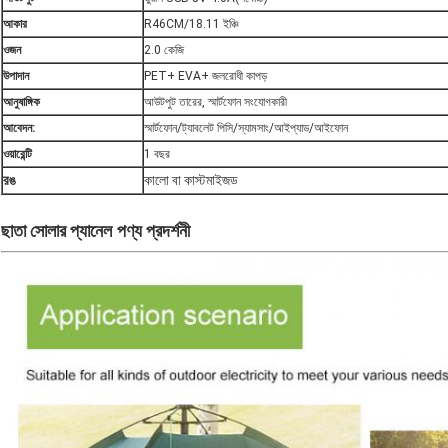
আকার
R46CM/18.11 ইঞ্চি
ওজন
2.0 কেজি
উপাদান
PET+ EVA+ জলরোধী কাপড়
আনুষাঙ্গিক
আউটপুট তারের, স্মার্টফোন সংযোগকারী
আবেদন:
স্মার্টফোন/ট্যাবলেট পিসি/স্যামসাং/আইপ্যাড/আইফোন
ওয়ারেন্টি
1 বছর
রঙ
কালো বা কাস্টমাইজড
ছাতা সোলার প্যানেল
পণ্য প্রদর্শনী