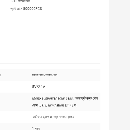
8-10 কাজের দিন
প্রতি মাসে 500000PCS
:
সানপাওয়ার সোলার সেল
5V*2.1A
Mono sunpower solar cells ;
মনো সূর্য শক্তি সৌর
কোষ;
ETFE lamination
ETFE ল্
স্মার্টফোন.ক্যামেরা.psp.পাওয়ার ব্যাংক
1 বছর