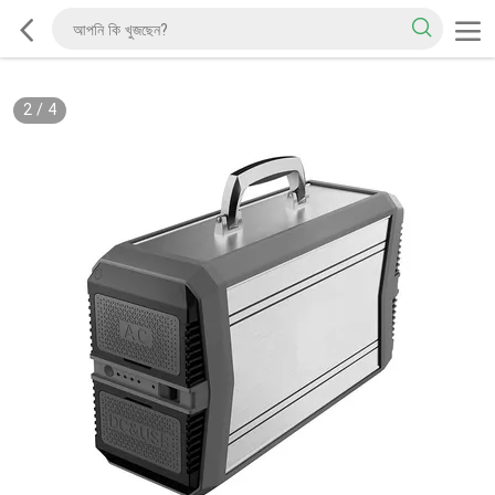
2
/
4