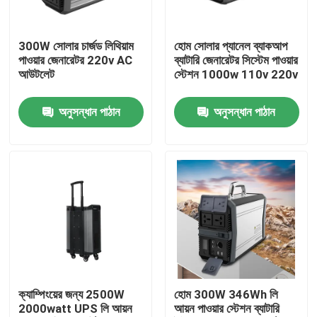
কারখানা ভ্রমণ
300W সোলার চার্জড লিথিয়াম
হোম সোলার প্যানেল ব্যাকআপ
পাওয়ার জেনারেটর 220v AC
ব্যাটারি জেনারেটর সিস্টেম পাওয়ার
আউটলেট
স্টেশন 1000w 110v 220v
মান নিয়ন্ত্রণ
অনুসন্ধান পাঠান
অনুসন্ধান পাঠান
আমাদের সাথে যোগাযোগ করুন
খবর
সোলার জেনারেটর স্টেশন
পোর্টেবল পাওয়ার স্টেশন জেনারেটর
ক্যাম্পিংয়ের জন্য 2500W
হোম 300W 346Wh লি
2000watt UPS লি আয়ন
আয়ন পাওয়ার স্টেশন ব্যাটারি
সোলার প্যানেল জেনারেটর