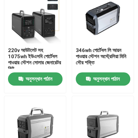
220v আউটলেট সহ
346wh পোর্টেবল লি আয়ন
1075wh ইউএসবি পোর্টেবল
পাওয়ার স্টেশন অস্ট্রেলিয়া মিনি
পাওয়ার স্টেশন সোলার জেনারেটর
সৌর শক্তি
কিট
অনুসন্ধান পাঠান
অনুসন্ধান পাঠান
বাড়ি
পণ্য
আমাদের সম্পর্কে