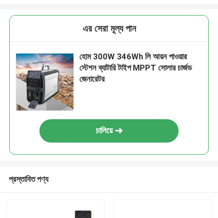
এর সেরা মূল্য পান
হোম 300W 346Wh লি আয়ন পাওয়ার
স্টেশন ব্যাটারি টাইপ MPPT সোলার চার্জড
জেনারেটর
চালিয়ে
প্রস্তাবিত পণ্য