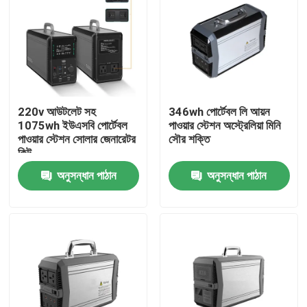
220v আউটলেট সহ
346wh পোর্টেবল লি আয়ন
1075wh ইউএসবি পোর্টেবল
পাওয়ার স্টেশন অস্ট্রেলিয়া মিনি
পাওয়ার স্টেশন সোলার জেনারেটর
সৌর শক্তি
কিট
অনুসন্ধান পাঠান
অনুসন্ধান পাঠান
বাড়ি
পণ্য
আমাদের সম্পর্কে