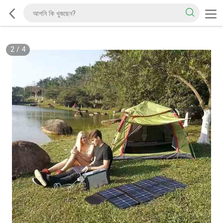
2
/
4