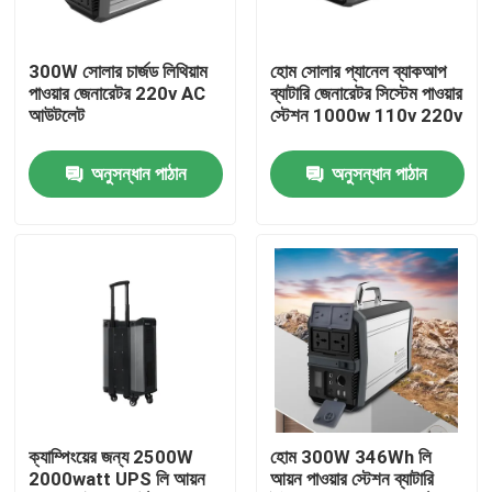
কারখানা ভ্রমণ
300W সোলার চার্জড লিথিয়াম
হোম সোলার প্যানেল ব্যাকআপ
পাওয়ার জেনারেটর 220v AC
ব্যাটারি জেনারেটর সিস্টেম পাওয়ার
আউটলেট
স্টেশন 1000w 110v 220v
মান নিয়ন্ত্রণ
অনুসন্ধান পাঠান
অনুসন্ধান পাঠান
আমাদের সাথে যোগাযোগ করুন
খবর
সোলার জেনারেটর স্টেশন
পোর্টেবল পাওয়ার স্টেশন জেনারেটর
ক্যাম্পিংয়ের জন্য 2500W
হোম 300W 346Wh লি
2000watt UPS লি আয়ন
আয়ন পাওয়ার স্টেশন ব্যাটারি
সোলার প্যানেল জেনারেটর