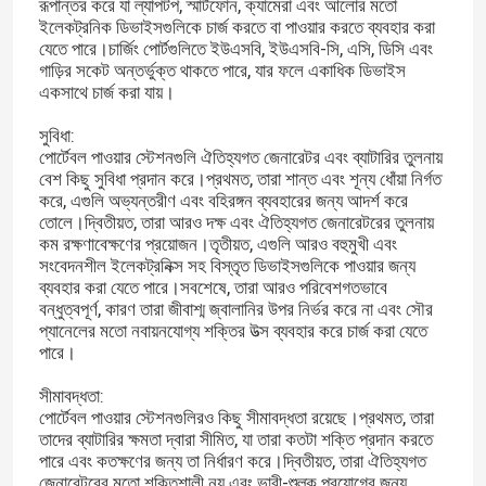
রূপান্তর করে যা ল্যাপটপ, স্মার্টফোন, ক্যামেরা এবং আলোর মতো
ইলেকট্রনিক ডিভাইসগুলিকে চার্জ করতে বা পাওয়ার করতে ব্যবহার করা
যেতে পারে।চার্জিং পোর্টগুলিতে ইউএসবি, ইউএসবি-সি, এসি, ডিসি এবং
গাড়ির সকেট অন্তর্ভুক্ত থাকতে পারে, যার ফলে একাধিক ডিভাইস
একসাথে চার্জ করা যায়।
সুবিধা:
পোর্টেবল পাওয়ার স্টেশনগুলি ঐতিহ্যগত জেনারেটর এবং ব্যাটারির তুলনায়
বেশ কিছু সুবিধা প্রদান করে।প্রথমত, তারা শান্ত এবং শূন্য ধোঁয়া নির্গত
করে, এগুলি অভ্যন্তরীণ এবং বহিরঙ্গন ব্যবহারের জন্য আদর্শ করে
তোলে।দ্বিতীয়ত, তারা আরও দক্ষ এবং ঐতিহ্যগত জেনারেটরের তুলনায়
কম রক্ষণাবেক্ষণের প্রয়োজন।তৃতীয়ত, এগুলি আরও বহুমুখী এবং
সংবেদনশীল ইলেকট্রনিক্স সহ বিস্তৃত ডিভাইসগুলিকে পাওয়ার জন্য
ব্যবহার করা যেতে পারে।সবশেষে, তারা আরও পরিবেশগতভাবে
বন্ধুত্বপূর্ণ, কারণ তারা জীবাশ্ম জ্বালানির উপর নির্ভর করে না এবং সৌর
প্যানেলের মতো নবায়নযোগ্য শক্তির উত্স ব্যবহার করে চার্জ করা যেতে
পারে।
সীমাবদ্ধতা:
পোর্টেবল পাওয়ার স্টেশনগুলিরও কিছু সীমাবদ্ধতা রয়েছে।প্রথমত, তারা
তাদের ব্যাটারির ক্ষমতা দ্বারা সীমিত, যা তারা কতটা শক্তি প্রদান করতে
পারে এবং কতক্ষণের জন্য তা নির্ধারণ করে।দ্বিতীয়ত, তারা ঐতিহ্যগত
জেনারেটরের মতো শক্তিশালী নয় এবং ভারী-শুল্ক প্রয়োগের জন্য