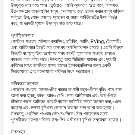
উপযুক্ত নাও হতে পারে।তৃতীয়ত, এগুলি ব্যয়বহুল হতে পারে, বিশেষত
উচ্চ-ক্ষমতার মডেলগুলির জন্য।অবশেষে, তারা রিচার্জ করার জন্য বাহ্যিক
শক্তির উত্স, যেমন সোলার প্যানেল বা ওয়াল আউটলেটের উপর নির্ভর
করে, যা দূরবর্তী স্থানে উপলব্ধ নাও হতে পারে।
অ্যাপ্লিকেশন:
পোর্টেবল পাওয়ার স্টেশনে ক্যাম্পিং, হাইকিং, বোটিং, RVing, টেলগেটিং
এবং আউটডোর ইভেন্ট সহ অসংখ্য অ্যাপ্লিকেশন রয়েছে।এগুলি বিদ্যুৎ
বিভ্রাট বা প্রাকৃতিক দুর্যোগের সময় জরুরী ব্যাকআপ পাওয়ার জন্যও
ব্যবহার করা যেতে পারে।উপরন্তু, তারা ডিজিটাল যাযাবর এবং দূরবর্তী
কর্মীদের মধ্যে জনপ্রিয় যাদের তাদের ইলেকট্রনিক্সের জন্য একটি
নির্ভরযোগ্য এবং বহনযোগ্য শক্তির উৎস প্রয়োজন।
ভবিষ্যতে উন্নয়ন:
পোর্টেবল পাওয়ার স্টেশনগুলির বাজার আগামী বছরগুলিতে বৃদ্ধি পাবে বলে
আশা করা হচ্ছে, কারণ আরও বেশি লোক আউটডোর এবং অফ-গ্রিড
জীবনযাপনকে আলিঙ্গন করে৷নির্মাতারা ব্যাটারির ক্ষমতা উন্নত করা, ওজন
কমানো এবং দক্ষতা বৃদ্ধিতে ফোকাস করবেন বলে আশা করা হচ্ছে।
উপরন্তু, পোর্টেবল পাওয়ার স্টেশনগুলিতে সৌর প্যানেলের মতো
পুনর্নবীকরণযোগ্য শক্তির উত্সগুলির একীকরণ বৃদ্ধির সম্ভাবনা রয়েছে।
উপসংহার: