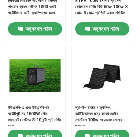
লিথিয়াম পোর্টেবল লাইফপো৪ সোলার
ETFE 100W সোলার প্যানেল
পাওয়ার ব্যাংক স্টেশন 1000 ওয়াট
ফোল্ডেবল চার্জিং কিট 60w 100w 3
আউটডোর অটো ক্যাম্পিংয়ের জন্য
ফোল্ড 5 ফোল্ড প্রতিটি একক মডিউল
কারখানা ভ্রমণ
অনুসন্ধান পাঠান
অনুসন্ধান পাঠান
মান নিয়ন্ত্রণ
আমাদের সাথে যোগাযোগ করুন
খবর
সোলার জেনারেটর স্টেশন
ইউএসবি-এ এবং ইউএসবি-সি
ল্যাপটপ চার্জার / ক্যাম্পিং
পোর্টেবল পাওয়ার স্টেশন জেনারেটর
আউটপুট সহ 1500W সৌর
আউটডোরের জন্য কালো নমনীয়
জেনারেটর স্টেশন 8-10 ঘন্টা পূর্ণ চার্জিং
পোর্টেবল 100w ফোল্ডেবল সোলার
সময়
প্যানেল
সোলার প্যানেল জেনারেটর
অনুসন্ধান পাঠান
অনুসন্ধান পাঠান